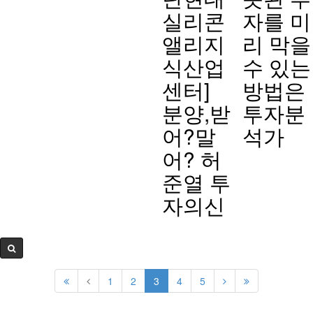
실리콘
자를 미
앨리지
리 막을
식산업
수 있는
센터]
방법은
분양,받
투자분
어?말
석가
어? 허
준열 투
자의신
1
2
3
4
5