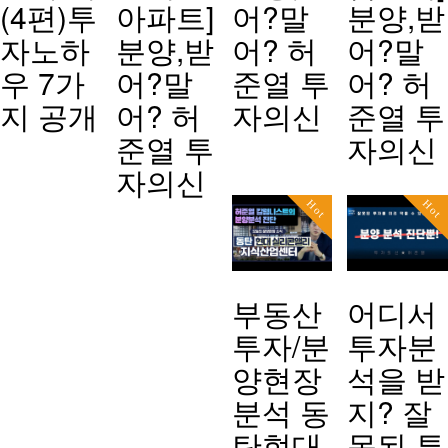
(4편)투
아파트]
어?말
분양,받
자노하
분양,받
어? 허
어?말
우 7가
어?말
준열 투
어? 허
지 공개
어? 허
자의신
준열 투
준열 투
자의신
자의신
Hot
Hot
부동산
어디서
투자/분
투자분
양현장
석을 받
분석 동
지? 잘
탄현대
못된 투