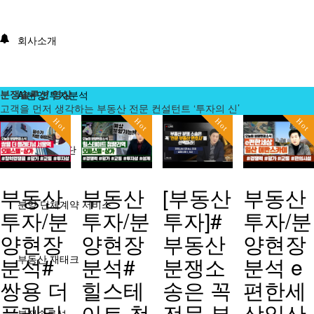
회사소개
분쟁솔루션 영상
AI분양/투자분석
고객을 먼저 생각하는 부동산 전문 컨설턴트 ‘투자의 신’
Hot
Hot
Hot
Hot
분양분석진단
부동산
부동산
[부동산
부동산
분양 단체계약 서비스
투자/분
투자/분
투자]#
투자/분
양현장
양현장
부동산
양현장
분석#
분석#
분쟁소
분석 e
부동산 재태크
쌍용 더
힐스테
송은 꼭
편한세
플래티
이트 청
전문 부
상일산
분쟁솔루션