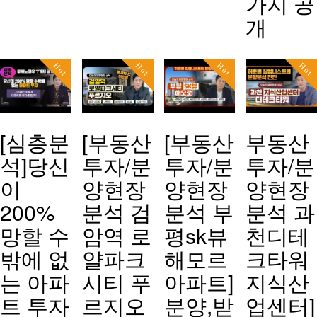
가지 공
개
Hot
Hot
Hot
Hot
[심층분
[부동산
[부동산
부동산
석]당신
투자/분
투자/분
투자/분
이
양현장
양현장
양현장
200%
분석 검
분석 부
분석 과
망할 수
암역 로
평sk뷰
천디테
밖에 없
얄파크
해모르
크타워
는 아파
시티 푸
아파트]
지식산
트 투자
르지오
분양,받
업센터]