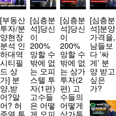
[부동산
[심층분
[심층분
[심층분
투자/분
석]당신
석]당신
석]분양
양현장
이
이
가격을,
분석 인
200%
200%
남들보
하대역
망할 수
망할 수
다 '싸
시티필
밖에 없
밖에 없
게’ 분
드 상
는 오피
는 상가
양 받고
가] 분
스텔 투
투자(2
싶은
양,받
자(1편)
편) 고
가?
어?말
고수들
수들의
어? 허
은 어떻
어떻게
Hot
준열 투
게 오피
상가투