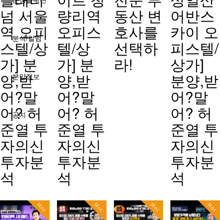
넘 서울
량리역
동산 변
어반스
역 오피
오피스
호사를
카이 오
분석/칼럼
스텔/상
텔/상
선택하
피스텔/
가] 분
가] 분
라!
상가]
양,받
양,받
분양,받
분양정보
어?말
어?말
어?말
어? 허
어? 허
어? 허
공지
준열 투
준열 투
준열 투
자의신
자의신
자의신
투자분
투자분
투자분
석
석
석
Hot
Hot
Hot
Hot