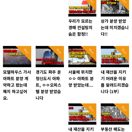
Hot
Hot
우리가 모르는
상가 분양 받았
경매 컨설팅의
는데 미치겠습니
숨은 함정!!
다!!
Hot
Hot
Hot
Hot
모델하우스 가서
경기도 파주 운
서울에 위치한
내 재산을 지키
아파트 분양 계
정신도시 아파
ㅇㅇ 아파트 분
기 어려운 이유
약하고 왔는데
트, ㅇㅇ오피스
양 받았는데...
를 알려드리겠습
해지 하고싶어
텔 분양 받았습
니다 (1부)
요.
니다
Hot
Hot
내 재산을 지키
부동산 매도는