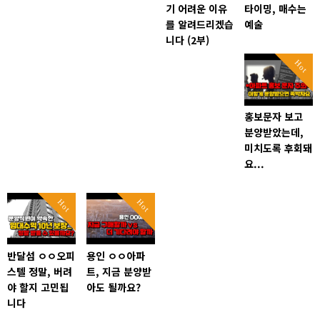
기 어려운 이유
타이밍, 매수는
를 알려드리겠습
예술
니다 (2부)
Hot
홍보문자 보고
분양받았는데,
미치도록 후회돼
요...
Hot
Hot
반달섬 ㅇㅇ오피
용인 ㅇㅇ아파
스텔 정말, 버려
트, 지금 분양받
야 할지 고민됩
아도 될까요?
니다