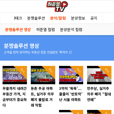
부동산 재태크
분쟁솔루션
분석/칼럼
분양정보
공지
분쟁솔루션 영상
허준열 칼럼
분양분석 칼럼
분쟁솔루션 영상
고객을 먼저 생각하는 부동산 전문 컨설턴트 ‘투자의 신’
Hot
Hot
Hot
Hot
무릎까지 내려간
둔촌 주공 아파
3억씩 ‘뚝뚝’...
민주당, 실거주
부동산 가격, 지
트, 실거주 의무
줄줄이 ‘반토막’
의무 폐지 “절대
금부터가 중요하
폐지 불발로 거
난 서울 아파트
안돼”
다
래 막힘