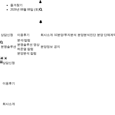
즐겨찾기
2026년 08월 08일 (토)
상담신청
이용후기
회사소개
AI분양/투자분석
분양분석진단
분양 단체계
분석/칼럼
분쟁솔루션 영상
분쟁솔루션
분양정보
공지
허준열 칼럼
분양분석 칼럼
상담신청
이용후기
회사소개