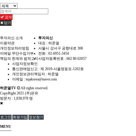
검색
닫기
투자의신 소개
투자의신
이용약관
대표 : 허준열
개인정보처리방침
서울시 강서구 공항대로 308
이메일 무단수집거부
전화 :
02-6951-3454
책임의 한계와 법적고지
사업자등록번호 :
662 86 02057
사업자정보확인
통신판매업신고 :
제 2019-서울영등포-1202호
개인정보관리책임자 : 허준열
이메일 :
tujakorea@naver.com
허준열TV
All rights reserved.
CopyRight 2021 (주)은유
방문자 :
1,838,978 명
로그인
회원가입
정보찾기
MENU