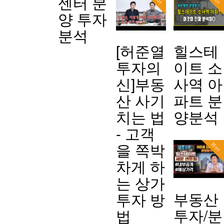
센터 분
양 투자
분석
[허준열
힐스테
투자의
이트 소
신]부동
사역 아
산 사기
파트 분
치는 법
양분석
- 고객
을 쪽박
Hot
차게 하
는 상가
부동산
투자 방
투자/분
법