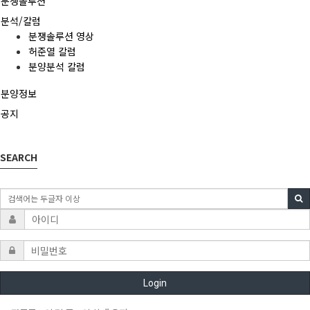
분쟁솔루션
분석/칼럼
분쟁솔루션 영상
허준열 칼럼
분양분석 칼럼
분양정보
공지
SEARCH
Login