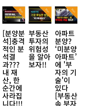
Hot
Hot
Hot
[분양분
부동산
아파트
석]충격
투자의
분양?
적인 분
위험성
‘미분양
석결
을 알아
아파트’
과???
보자!!
에 '부
내 재
자의 기
산, 한
술'이
순간에
있다
사라집
[부동산
니다!!!
속 부자