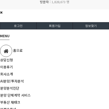
방문자 :
1,828,673 명
로그인
회원가입
정보찾기
MENU
홈으로
상담신청
이용후기
회사소개
AI분양/투자분석
분양분석진단
분양 단체계약 서비스
부동산 재태크