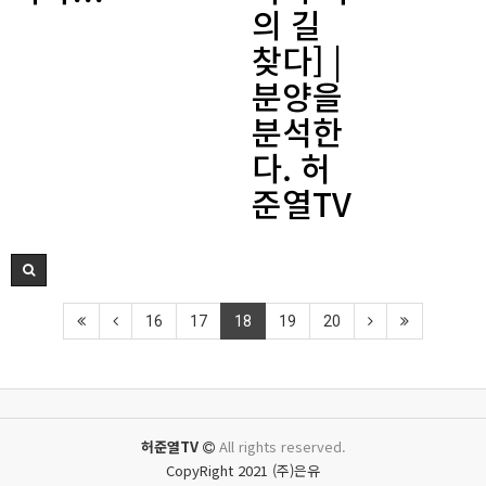
의 길
찾다] |
분양을
분석한
다. 허
준열TV
16
17
18
19
20
허준열TV
All rights reserved.
CopyRight 2021 (주)은유