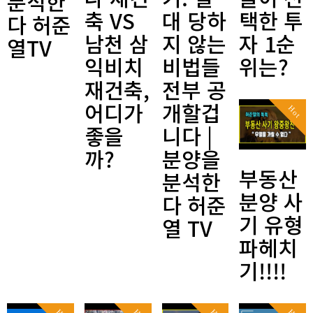
분석한
축 VS
대 당하
택한 투
다 허준
남천 삼
지 않는
자 1순
열TV
익비치
비법들
위는?
재건축,
전부 공
어디가
개할겁
Hot
좋을
니다 |
까?
분양을
부동산
분석한
분양 사
다 허준
기 유형
열 TV
파헤치
기!!!!