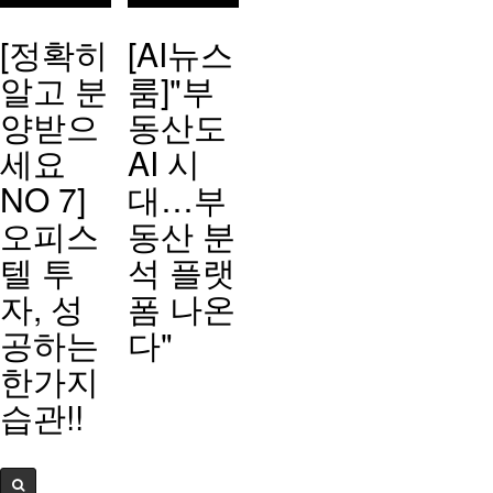
[정확히
[AI뉴스
알고 분
룸]"부
양받으
동산도
세요
AI 시
NO 7]
대…부
오피스
동산 분
텔 투
석 플랫
자, 성
폼 나온
공하는
다"
한가지
습관!!