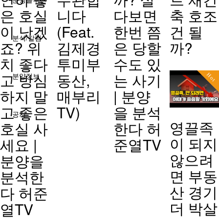
은 호실
니다
다보면
축 호조
이 낫겠
(Feat.
한번 쯤
건 될
분석/칼럼
죠? 위
김제경
은 당할
까?
치 좋다
투미부
수도 있
고 방심
동산,
는 사기
분양정보
Hot
하지 말
매부리
| 분양
고 좋은
TV)
을 분석
공지
영끌족
호실 사
한다 허
이 되지
세요 |
준열TV
않으려
분양을
면 부동
분석한
산 경기
다 허준
더 박살
열TV