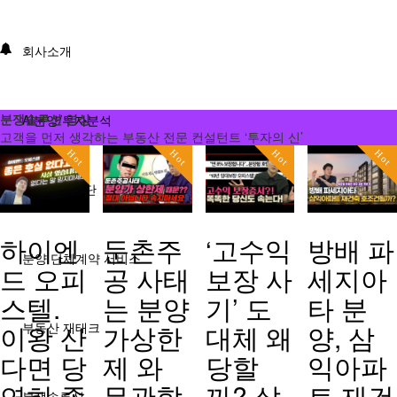
회사소개
분쟁솔루션 영상
AI분양/투자분석
고객을 먼저 생각하는 부동산 전문 컨설턴트 ‘투자의 신’
Hot
Hot
Hot
Hot
분양분석진단
하이엔
둔촌주
‘고수익
방배 파
분양 단체계약 서비스
드 오피
공 사태
보장 사
세지아
스텔.
는 분양
기’ 도
타 분
이왕 산
가상한
대체 왜
양, 삼
부동산 재태크
다면 당
제 와
당할
익아파
연히 좋
무관합
까? 살
트 재건
분쟁솔루션