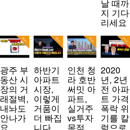
날 때까
지 기다
리세요
Hot
Hot
Hot
Hot
광주 부
하반기
인천 청
2020
동산 시
아파트
라 호반
년, 2년
장의 거
시장,
써밋 아
전 아파
래절벽,
이렇게
파트,
트 가격
내놔도
거품이
실거주
폭락 위
안나가
더 빠집
vs투자
기를 칼
요.
니다
목적.
럼으로