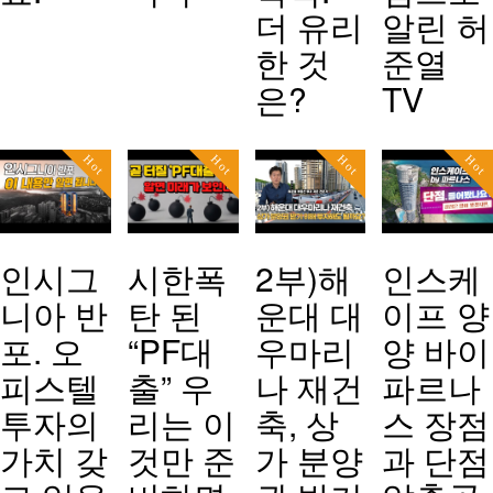
더 유리
알린 허
한 것
준열
은?
TV
Hot
Hot
Hot
Hot
인시그
시한폭
2부)해
인스케
니아 반
탄 된
운대 대
이프 양
포. 오
“PF대
우마리
양 바이
피스텔
출” 우
나 재건
파르나
투자의
리는 이
축, 상
스 장점
가치 갖
것만 준
가 분양
과 단점