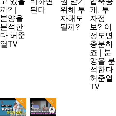
고 있을
비하면
권 받기
압축공
까? |
된다
위해 투
개. 투
분양을
자해도
자정
분석한
될까?
보? 이
다 허준
정도면
열TV
충분하
죠 | 분
양을 분
석한다
허준열
TV
Hot
Hot