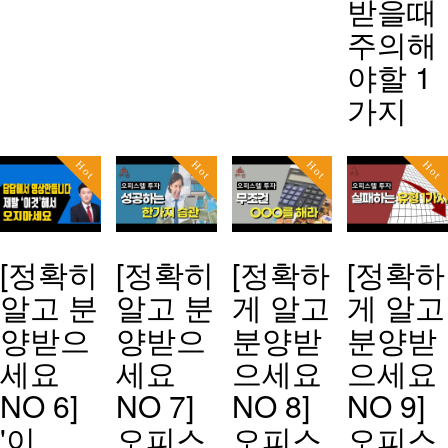
받을때
주의해
야할 1
가지
Hot
Hot
Hot
Hot
[정확히
[정확히
[정확하
[정확하
알고 분
알고 분
게 알고
게 알고
양받으
양받으
분양받
분양받
세요
세요
으세요
으세요
NO 6]
NO 7]
NO 8]
NO 9]
'이
오피스
오피스
오피스