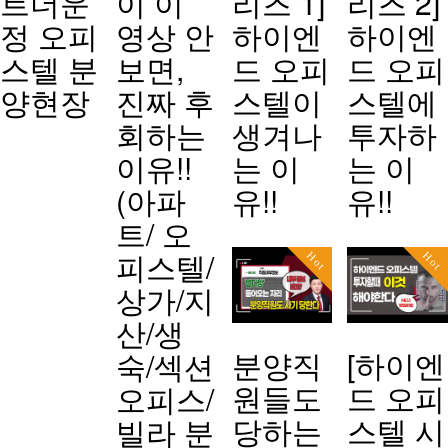
트더운
이 이
리즈 1]
리즈 2]
정 오피
영상 안
하이엔
하이엔
스텔 분
보면,
드 오피
드 오피
양현장
진짜 후
스텔이
스텔에
회하는
생겨나
투자하
이유!!
는 이
는 이
(아파
유!!
유!!
트/ 오
피스텔/
Hot
Hot
상가/지
산/생
분양직
[하이엔
숙/섹션
원들도
드 오피
오피스/
당하는
스텔 시
빌라 분