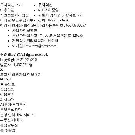
투자의신 소개
투자의신
이용약관
대표 : 허준열
개인정보처리방침
서울시 강서구 공항대로 308
이메일 무단수집거부
전화 :
02-6951-3454
책임의 한계와 법적고지
사업자등록번호 :
662 86 02057
사업자정보확인
통신판매업신고 :
제 2019-서울영등포-1202호
개인정보관리책임자 : 허준열
이메일 :
tujakorea@naver.com
허준열TV
All rights reserved.
CopyRight 2021 (주)은유
방문자 :
1,837,521 명
로그인
회원가입
정보찾기
MENU
홈으로
상담신청
이용후기
회사소개
AI분양/투자분석
분양분석진단
분양 단체계약 서비스
부동산 재태크
분쟁솔루션
분석/칼럼