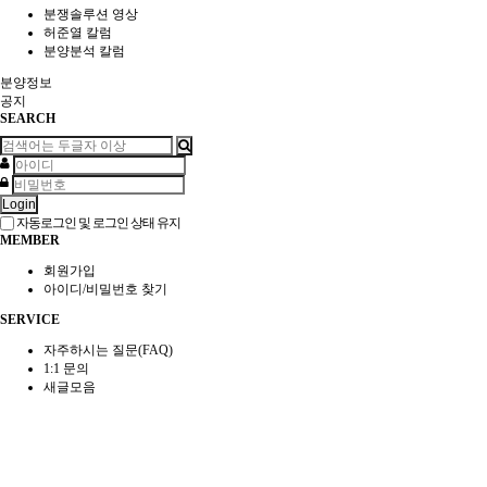
분쟁솔루션 영상
허준열 칼럼
분양분석 칼럼
분양정보
공지
SEARCH
Login
자동로그인 및 로그인 상태 유지
MEMBER
회원가입
아이디/비밀번호 찾기
SERVICE
자주하시는 질문(FAQ)
1:1 문의
새글모음