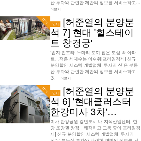
산 투자와 관련한 제반의 정보를 서비스하고…
더보기
[허준열의 분양분
Hot
인기
석 7] 현대 '힐스테이
트 창경궁'
'입지·인프라' 두마리 토끼 잡은 도심 속 아파
트…적은 세대수는 아쉬워[프라임경제] 신규
분양할인 시스템 개발업체 '투자의 신'은 부동
산 투자와 관련한 제반의 정보를 서비스하고
있…
더보기
[허준열의 분양분
Hot
인기
석 6] '현대클러스터
한강미사 3차'…
미사 한강공원 강변도시 내 지식산업센터, 한
강 조망권 장점…쾌적하고 교통 좋아[프라임경
제] 신규 분양할인 시스템 개발업체 '투자의
신'은 부동산 투자와 관련한 제반의 정보를 서