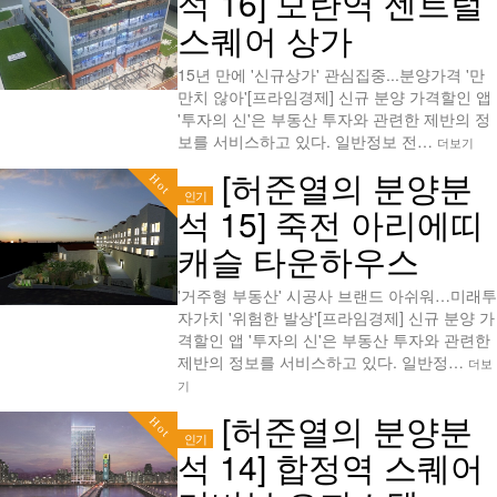
석 16] 모란역 센트럴
스퀘어 상가
15년 만에 '신규상가' 관심집중...분양가격 '만
만치 않아'[프라임경제] 신규 분양 가격할인 앱
'투자의 신'은 부동산 투자와 관련한 제반의 정
보를 서비스하고 있다. 일반정보 전…
더보기
[허준열의 분양분
Hot
인기
석 15] 죽전 아리에띠
캐슬 타운하우스
'거주형 부동산' 시공사 브랜드 아쉬워…미래투
자가치 '위험한 발상'[프라임경제] 신규 분양 가
격할인 앱 '투자의 신'은 부동산 투자와 관련한
제반의 정보를 서비스하고 있다. 일반정…
더보
기
[허준열의 분양분
Hot
인기
석 14] 합정역 스퀘어