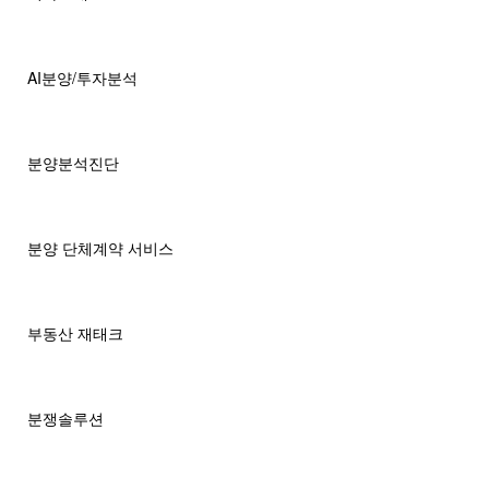
AI분양/투자분석
분양분석진단
분양 단체계약 서비스
부동산 재태크
분쟁솔루션