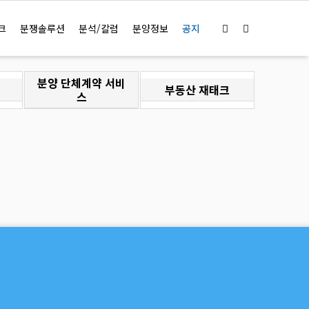
로그인
회원가입
정보찾기
크
분쟁솔루션
분석/칼럼
분양정보
공지
분양 단체계약 서비
부동산 재태크
스