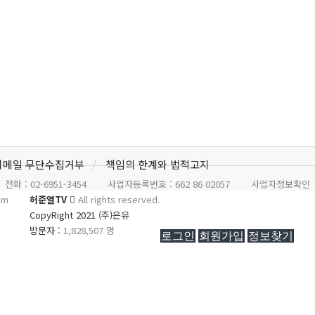
이메일 무단수집거부
책임의 한계와 법적고지
전화 :
02-6951-3454
사업자등록번호 :
662 86 02057
사업자정보확인
om
허준열TV
All rights reserved.
CopyRight 2021 (주)은유
방문자 :
1,828,507 명
로그인
회원가입
정보찾기