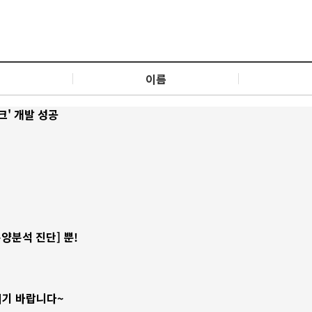
목
이름
크' 개발 성공
양분석 진단] 뿐!
시기 바랍니다~