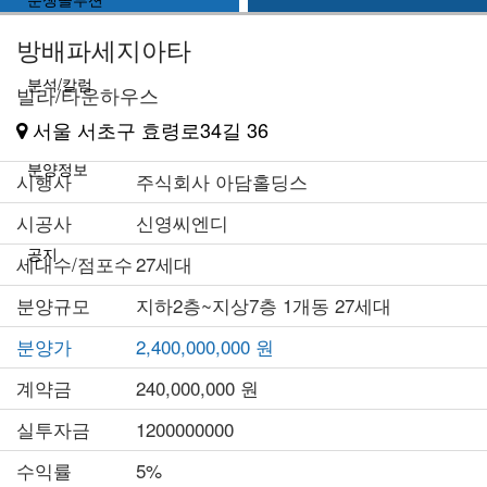
방배파세지아타
분석/칼럼
빌라/타운하우스
서울 서초구 효령로34길 36
분양정보
시행사
주식회사 아담홀딩스
시공사
신영씨엔디
공지
세대수/점포수
27세대
분양규모
지하2층~지상7층 1개동 27세대
분양가
2,400,000,000 원
계약금
240,000,000 원
실투자금
1200000000
수익률
5%