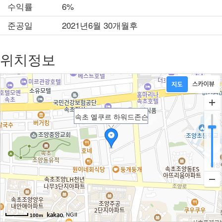
수익률
6%
준공일
2021년6월 30개월후
위치정보
속초 엘쿠르 하워드존슨
, NGII
100m