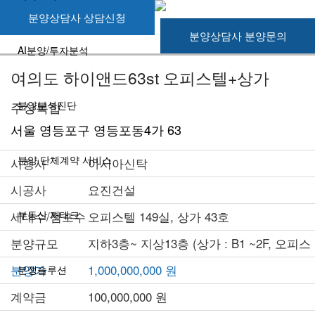
분양상담사 상담신청
분양상담사 분양문의
AI분양/투자분석
여의도 하이앤드63st 오피스텔+상가
주상복합
분양분석진단
서울 영등포구 영등포동4가 63
분양 단체계약 서비스
시행사
아시아신탁
시공사
요진건설
세대수/점포수
부동산 재태크
오피스텔 149실, 상가 43호
분양규모
지하3층~ 지상13층 (상가 : B1 ~2F, 오피스
텔 : 3F~13F)
분양가
1,000,000,000 원
분쟁솔루션
계약금
100,000,000 원