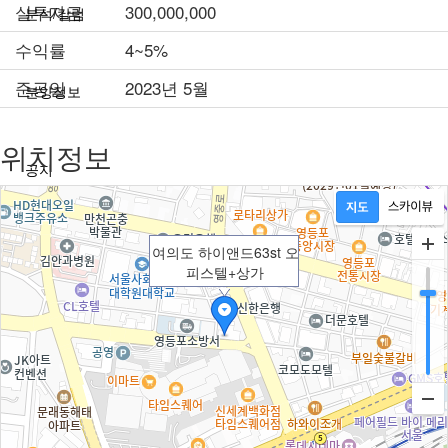
실투자금
300,000,000
분석/칼럼
수익률
4~5%
준공일
2023년 5월
분양정보
위치정보
공지
여의도 하이앤드63st 오
피스텔+상가