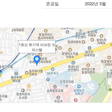
준공일
2022년 5월
1호선 회기역 리브린 오
피스텔