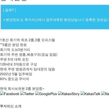
[ 필독!! ]
※‘분양정보’는 투자의신에서 업무제휴한 분양상담사가 등록한 정보입니
1호선 회기역 최초 2룸,3룸 오피스텔
**3룸은 분양 완료
회기역 도보3분거리
회기역 주변 원룸,복층구조(공실 없음)
주변 5개 대학 포진
128세대 3개동으로 구성
현재 주변 병원관계자 임대문의 많음
2022년 5월 입주예정
60% 중도금 무이자
현재 회사보유분 2룸 분양중~
투자의신 소개