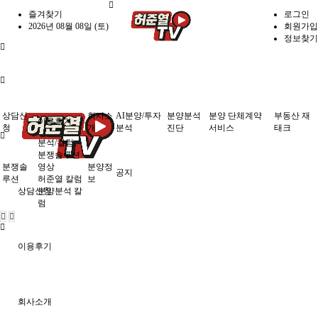
즐겨찾기
로그인
2026년 08월 08일 (토)
회원가입
정보찾기
상담신
회사소
AI분양/투자
분양분석
분양 단체계약
부동산 재
이용후기
청
개
분석
진단
서비스
태크
분석/칼럼
분쟁솔루션
분쟁솔
영상
분양정
공지
루션
허준열 칼럼
보
상담신청
분양분석 칼
럼
이용후기
회사소개