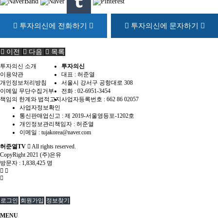
투자의신에 전화하기
투자의신에 문자하기
이전
다음
목록
투자의신 소개
투자의신
이용약관
대표 : 허준열
개인정보처리방침
서울시 강서구 공항대로 308
이메일 무단수집거부
전화 :
02-6951-3454
책임의 한계와 법적고지
사업자등록번호 :
662 86 02057
사업자정보확인
통신판매업신고 :
제 2019-서울영등포-1202호
개인정보관리책임자 : 허준열
이메일 :
tujakorea@naver.com
허준열TV
All rights reserved.
CopyRight 2021 (주)은유
방문자 :
1,838,425 명
로그인
회원가입
정보찾기
MENU