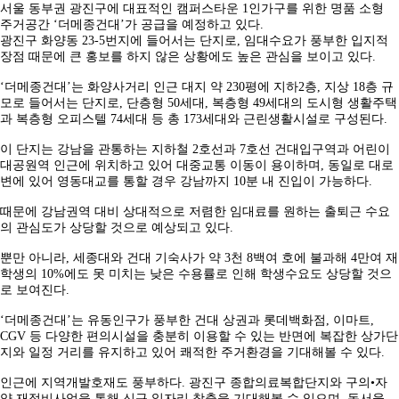
서울 동부권 광진구에 대표적인 캠퍼스타운 1인가구를 위한 명품 소형
주거공간 ‘더메종건대’가 공급을 예정하고 있다.
광진구 화양동 23-5번지에 들어서는 단지로, 임대수요가 풍부한 입지적
장점 때문에 큰 홍보를 하지 않은 상황에도 높은 관심을 보이고 있다.
‘더메종건대’는 화양사거리 인근 대지 약 230평에 지하2층, 지상 18층 규
모로 들어서는 단지로, 단층형 50세대, 복층형 49세대의 도시형 생활주택
과 복층형 오피스텔 74세대 등 총 173세대와 근린생활시설로 구성된다.
이 단지는 강남을 관통하는 지하철 2호선과 7호선 건대입구역과 어린이
대공원역 인근에 위치하고 있어 대중교통 이동이 용이하며, 동일로 대로
변에 있어 영동대교를 통할 경우 강남까지 10분 내 진입이 가능하다.
때문에 강남권역 대비 상대적으로 저렴한 임대료를 원하는 출퇴근 수요
의 관심도가 상당할 것으로 예상되고 있다.
뿐만 아니라, 세종대와 건대 기숙사가 약 3천 8백여 호에 불과해 4만여 재
학생의 10%에도 못 미치는 낮은 수용률로 인해 학생수요도 상당할 것으
로 보여진다.
‘더메종건대’는 유동인구가 풍부한 건대 상권과 롯데백화점, 이마트,
CGV 등 다양한 편의시설을 충분히 이용할 수 있는 반면에 복잡한 상가단
지와 일정 거리를 유지하고 있어 쾌적한 주거환경을 기대해볼 수 있다.
인근에 지역개발호재도 풍부하다. 광진구 종합의료복합단지와 구의•자
양 재정비사업을 통해 신규 일자리 창출을 기대해볼 수 있으며, 동서울