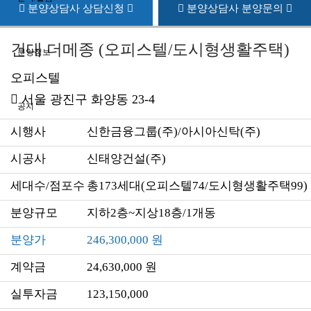
분양상담사 상담신청
분양상담사 분양문의
건대 더메종 (오피스텔/도시형생활주택)
분양정보
오피스텔
서울 광진구 화양동 23-4
공지
시행사
신한금융그룹(주)/아시아신탁(주)
시공사
신태양건설(주)
세대수/점포수
총173세대(오피스텔74/도시형생활주택99)
분양규모
지하2층~지상18층/1개동
분양가
246,300,000 원
계약금
24,630,000 원
실투자금
123,150,000