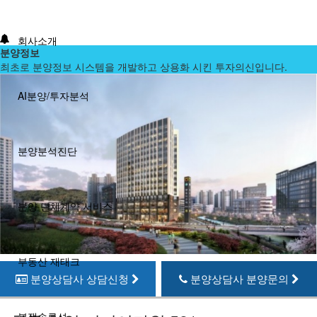
회사소개
분양정보
최초로 분양정보 시스템을 개발하고 상용화 시킨 투자의신입니다.
AI분양/투자분석
분양분석진단
분양 단체계약 서비스
부동산 재태크
분양상담사 상담신청
분양상담사 분양문의
분쟁솔루션