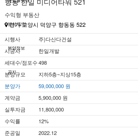
향동 한일 미디어타워 521
수익형 부동산
경기 고양시 덕양구 향동동 522
분석/칼럼
시행사
주)다산다건설
분양정보
시공사
한일개발
세대수/점포수
498
공지
분양규모
지하5층~지상15층
분양가
59,000,000 원
계약금
5,900,000 원
실투자금
11,800,000
수익률
12%
준공일
2022.12