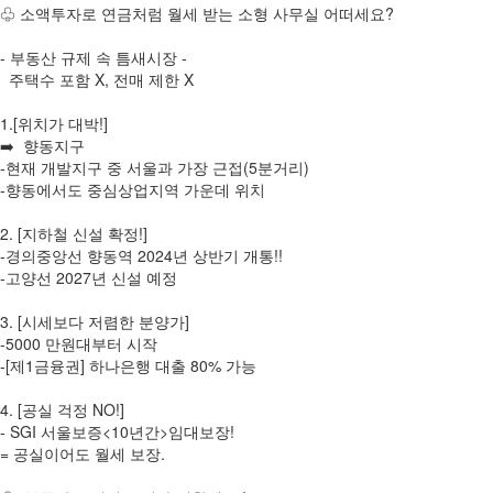
♧ 소액투자로 연금처럼 월세 받는 소형 사무실 어떠세요?
- 부동산 규제 속 틈새시장 -
주택수 포함 X, 전매 제한 X
1.[위치가 대박!]
➡️ 향동지구
-현재 개발지구 중 서울과 가장 근접(5분거리)
-향동에서도 중심상업지역 가운데 위치
2. [지하철 신설 확정!]
-경의중앙선 향동역 2024년 상반기 개통!!
-고양선 2027년 신설 예정
3. [시세보다 저렴한 분양가]
-5000 만원대부터 시작
-[제1금융권] 하나은행 대출 80% 가능
4. [공실 걱정 NO!]
- SGI 서울보증<10년간>임대보장!
= 공실이어도 월세 보장.