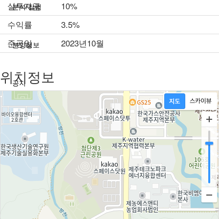
실투자금
10%
분석/칼럼
수익률
3.5%
준공일
2023년10월
분양정보
위치정보
공지