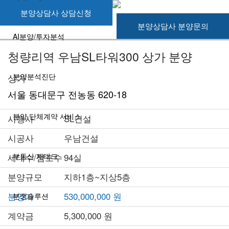
분양상담사 상담신청
분양상담사 분양문의
AI분양/투자분석
청량리역 우남SL타워300 상가 분양
상가
분양분석진단
서울 동대문구 전농동 620-18
분양 단체계약 서비스
시행사
SL건설
시공사
우남건설
세대수/점포수
부동산 재태크
94실
분양규모
지하1층~지상5층
분양가
530,000,000 원
분쟁솔루션
계약금
5,300,000 원