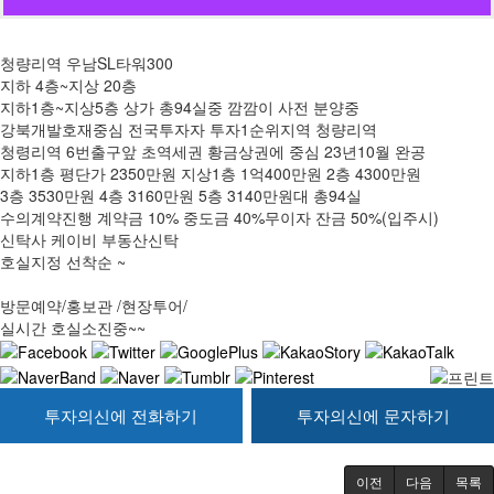
청량리역 우남SL타워300
지하 4층~지상 20층
지하1층~지상5층 상가 총94실중 깜깜이 사전 분양중
강북개발호재중심 전국투자자 투자1순위지역 청량리역
청령리역 6번출구앞 초역세권 황금상권에 중심 23년10월 완공
지하1층 평단가 2350만원 지상1층 1억400만원 2층 4300만원
3층 3530만원 4층 3160만원 5층 3140만원대 총94실
수의계약진행 계약금 10% 중도금 40%무이자 잔금 50%(입주시)
신탁사 케이비 부동산신탁
호실지정 선착순 ~
방문예약/홍보관 /현장투어/
실시간 호실소진중~~
투자의신에 전화하기
투자의신에 문자하기
이전
다음
목록