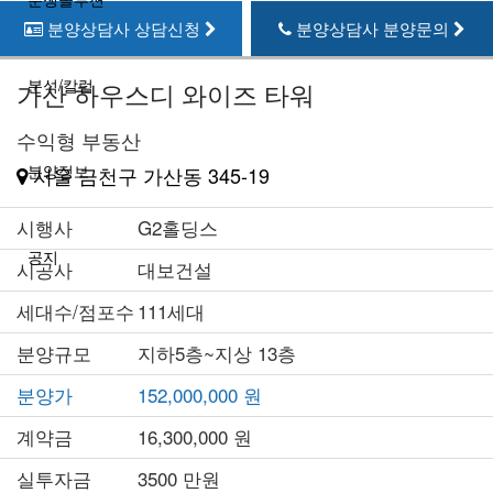
분양상담사 상담신청
분양상담사 분양문의
분석/칼럼
가산 하우스디 와이즈 타워
수익형 부동산
분양정보
서울 금천구 가산동 345-19
시행사
G2홀딩스
공지
시공사
대보건설
세대수/점포수
111세대
분양규모
지하5층~지상 13층
분양가
152,000,000 원
계약금
16,300,000 원
실투자금
3500 만원