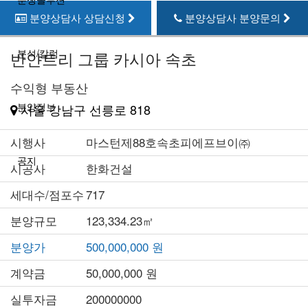
분양상담사 상담신청
분양상담사 분양문의
분석/칼럼
반얀트리 그룹 카시아 속초
수익형 부동산
분양정보
서울 강남구 선릉로 818
시행사
마스턴제88호속초피에프브이㈜
공지
시공사
한화건설
세대수/점포수
717
분양규모
123,334.23㎡
분양가
500,000,000 원
계약금
50,000,000 원
실투자금
200000000