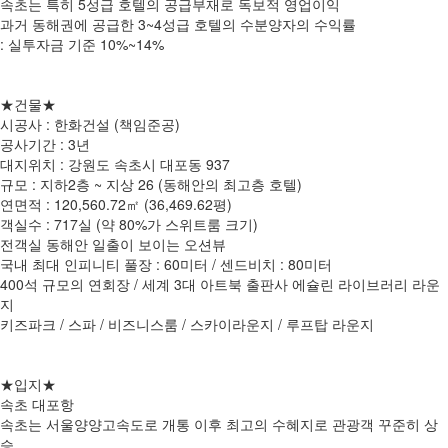
속초는 특히 5성급 호텔의 공급부재로 독보적 영업이익
과거 동해권에 공급한 3~4성급 호텔의 수분양자의 수익률
: 실투자금 기준 10%~14%
★건물★
시공사 : 한화건설 (책임준공)
공사기간 : 3년
대지위치 : 강원도 속초시 대포동 937
규모 : 지하2층 ~ 지상 26 (동해안의 최고층 호텔)
연면적 : 120,560.72㎡ (36,469.62평)
객실수 : 717실 (약 80%가 스위트룸 크기)
전객실 동해안 일출이 보이는 오션뷰
국내 최대 인피니티 풀장 : 60미터 / 센드비치 : 80미터
400석 규모의 연회장 / 세계 3대 아트북 출판사 에슐린 라이브러리 라운
지
키즈파크 / 스파 / 비즈니스룸 / 스카이라운지 / 루프탑 라운지
★입지★
속초 대포항
속초는 서울양양고속도로 개통 이후 최고의 수혜지로 관광객 꾸준히 상
승