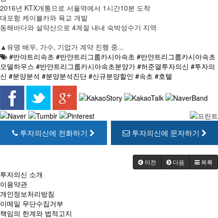
2016년 KTX개통으로 서울역에서 1시간10분 도착
대포항 케이블카와 육교 개발
동해바다와 설악산으로 4계절 내내 숙박성수기 지역
▲유명 배우, 가수, 기업가 계약 진행 중...
#반야트리속초 #반얀트리그룹카시아속초 #반얀트리그룹카시아속초
모델하우스 #반얀트리그룹카시아속초분양가 #허준열투자의신 #투자의
신 #분양분석 #분양분석진단 #신규분양할인 #속초 #호텔
투자의신에 전화하기
투자의신에 문자하기
이전
다음
목록
투자의신 소개
이용약관
개인정보처리방침
이메일 무단수집거부
책임의 한계와 법적고지