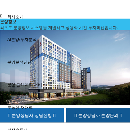
회사소개
분양정보
최초로 분양정보 시스템을 개발하고 상용화 시킨 투자의신입니다.
AI분양/투자분석
분양분석진단
분양 단체계약 서비스
부동산 재태크
분양상담사 상담신청
분양상담사 분양문의
분쟁솔루션