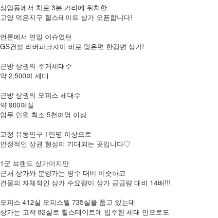
상암동에서 차로 3분 거리에 위치한
고양 덕은지구 힐스테이트 상가 오픈합니다!
언론에서 연일 이슈였던
GS건설 리버파크자이 바로 맞은편 한강변 상가!
근방 상권의 주거세대수
약 2,500여 세대
근방 상권의 오피스 세대수
약 900여실
업무 인원 최소 5천여명 이상
고정 유동인구 1만명 이상으로
안정적인 상권 형성이 기대되는 곳입니다♡
1군 브랜드 상가이지만
근처 상가와 분양가는 평수 대비 비슷하고
건물의 자체적인 상가 수요량이 상가 공급량 대비 14배!!!
오피스 412실 오피스텔 735실을 품고 있는데
상가는 고작 82실로 힐스테이트에 입주한 세대 만으로도