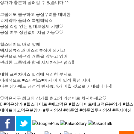
상가가 충분히 굴러갈 수 있습니다 ^^
그럼에도 불구하고 공실우려를 대비한
☆계약자 플러스 특별혜택☆
공실 걱정 없는 임대보장제 시행♡
공실 여부 상관없이 지급 가능♡♡
힐스테이트 바로 앞에
택시정류장과 버스정류장이 생기고
뒷편으로 덕은역 개통을 앞두고 있어
편리한 교통망과 함께 시세차익은 덤☆!!
대형 프랜차이즈 입점에 유리한 부지로
이례적으로 ■스타벅스■에서 이미 입점 확정 지어,
다른 상가에도 긍정적 반사효과가 미칠 것으로 기대됩니다~!!
♡덕은지구 최고의 상가를 최고의 가성비로 차지하세요♡
#덕은상가 #힐스테이트 #에코덕은 #힐스테이트에코덕은분양가 #힐스
테이트에코덕은분양가 #투자의신 #허준열 #허준열투자의신 #투자여신