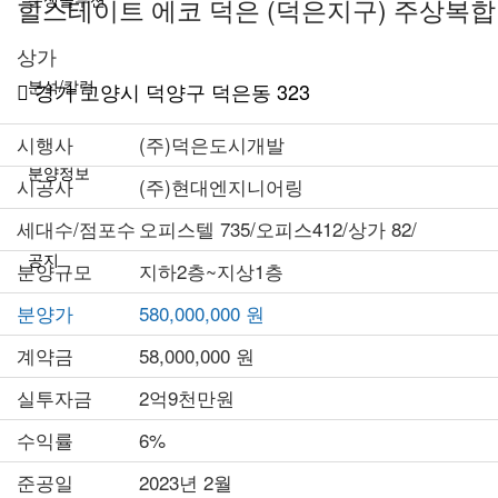
힐스테이트 에코 덕은 (덕은지구) 주상복합
상가
분석/칼럼
경기 고양시 덕양구 덕은동 323
시행사
(주)덕은도시개발
분양정보
시공사
(주)현대엔지니어링
세대수/점포수
오피스텔 735/오피스412/상가 82/
공지
분양규모
지하2층~지상1층
분양가
580,000,000 원
계약금
58,000,000 원
실투자금
2억9천만원
수익률
6%
준공일
2023년 2월