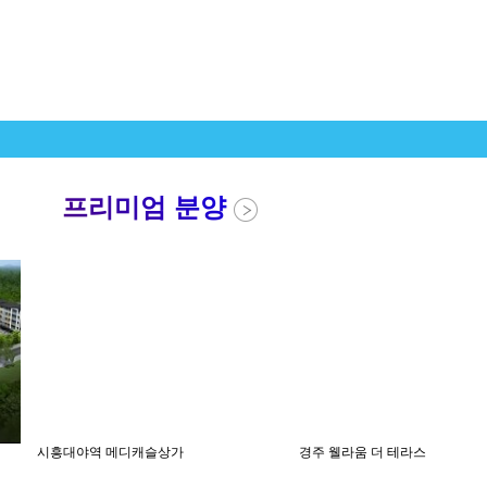
프리미엄 분양
시흥대야역 메디캐슬상가
경주 웰라움 더 테라스