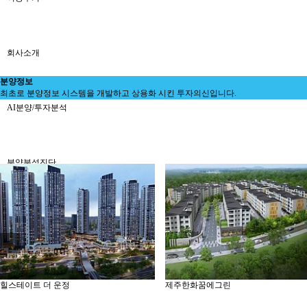
회사소개
분양정보
최초로 분양정보 시스템을 개발하고 상용화 시킨 투자의신입니다.
AI분양/투자분석
분양분석진단
분양 단체계약 서비스
부동산 재태크
테이트 더 운정
제주한화꿈에그린