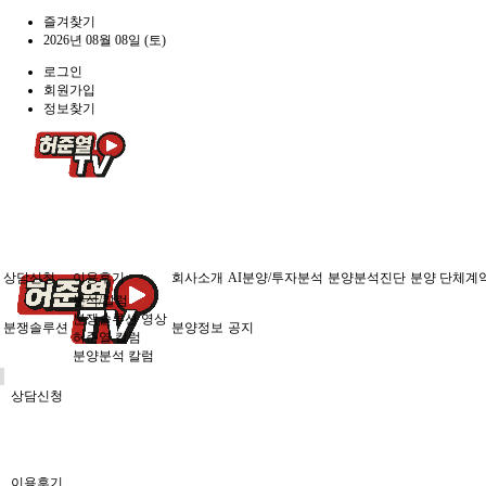
즐겨찾기
2026년 08월 08일 (토)
로그인
회원가입
정보찾기
상담신청
이용후기
회사소개
AI분양/투자분석
분양분석진단
분양 단체계
분석/칼럼
분쟁솔루션 영상
분쟁솔루션
분양정보
공지
허준열 칼럼
분양분석 칼럼
상담신청
이용후기