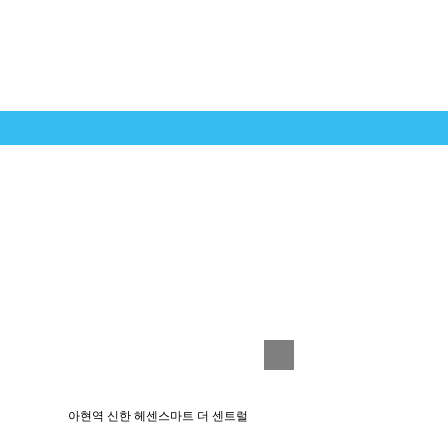
아현역 신한 헤센스마트 더 센트럴
제주아이파크스위트R