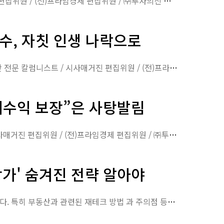
10억짜리 오피스텔 분양받고 잔금 낼 수 없는 처지?허준열 부동산 전문 칼럼니스트 / 시사매거진 편집위원 / (전)프라임경제 편집위원 / ㈜투자의신 대표모델하우스에 갔다가 분양상담…
수, 자칫 인생 나락으로
프리미엄 붙여 전매해주겠다는 말에 아버지 사망보험금으로 분양계약…악몽의 시작허준열 부동산 전문 칼럼니스트 / 시사매거진 편집위원 / (전)프라임경제 편집위원 / ㈜투자의신 대표초보…
세수익 보장”은 사탕발림
허위설명에 혹해 분양계약까지 부지기수, 돌다리도 두드려야허준열 부동산 전문 칼럼니스트 / 시사매거진 편집위원 / (전)프라임경제 편집위원 / ㈜투자의신 대표부동산 시장의 급성장과 …
상가' 숨겨진 전략 알아야
[핀포인트뉴스]남녀노소 금융과 부동산, 이를 통한 재테크에 대한 관심은 날이 갈수록 높아지고 있다. 특히 부동산과 관련된 재테크 방법 과 주의점 등은 수없이 많다. 필자는 투자의 …