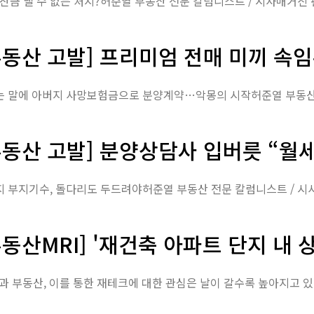
동산 고발] 프리미엄 전매 미끼 속임
동산 고발] 분양상담사 입버릇 “월
동산MRI] '재건축 아파트 단지 내 