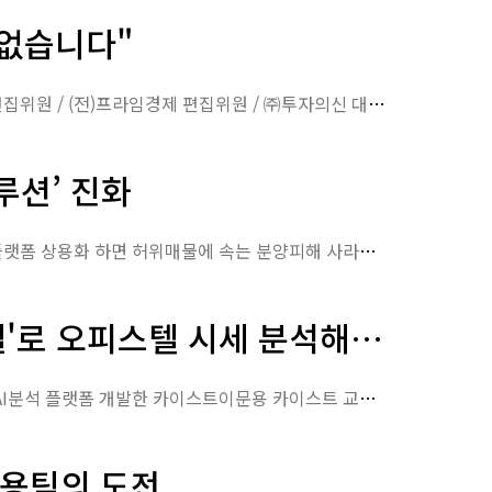
 없습니다"
'호수 지정서' 한 장의 서명이 분양계약을 완성한다허준열 부동산 전문 칼럼니스트 / 시사매거진 편집위원 / (전)프라임경제 편집위원 / ㈜투자의신 대표"지금 아니면 좋은 호실 없습…
루션’ 진화
[인터뷰] 투자의신 허준열 대표: AI 부동산 분양분석 플랫폼 ‘왓스코어’ 스토리“누구나 무료사용, 플랫폼 상용화 하면 허위매물에 속는 분양피해 사라질 것”허준열 투자의신 대표는 …
피스텔 시세 분석해보니… [視리즈]
더스쿠프 커버스토리 視리즈아무도 말하지 않는 분양사기 실체➇AI부동산 분양분석 플랫폼 분석AI분석 플랫폼 개발한 카이스트이문용 카이스트 교수팀 개발 완료방대한 데이터 분석한 객관적…
문용팀의 도전