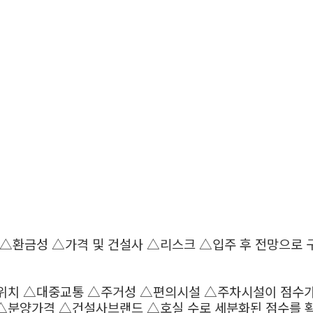
△환금성 △가격 및 건설사 △리스크 △입주 후 전망으로 구
위치 △대중교통 △주거성 △편의시설 △주차시설이 점수가
 △분양가격 △건설사브랜드 △호실 수로 세분화된 점수를 