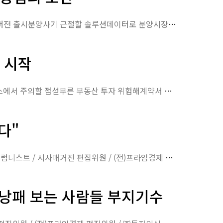
더스쿠프 와이드 인터뷰AI부동산 분양분석 플랫폼이문용 교수-허준열 대표 인터뷰AI플랫폼 베타버전 출시분양사기 근절할 솔루션데이터로 분양시장 분석AI분석을 수치화해 제시부동산 가치 …
 시작
허준열의 분양사기 꼬리물기 1편주부 최경미씨를 홀린 말❶분양 상담사 허위·과장 설명모델하우스에서 주의할 점섣부른 부동산 투자 위험해계약서 서명하면 취소 어려워수익형 부동산에 투자할…
다"
문제 파악 우선해야 분양 계약해지…신중에 신중 기하고 상황 파악 능력 필수허준열 부동산전문칼럼니스트 / 시사매거진 편집위원 / (전)프라임경제 편집위원 / ㈜투자의신 대표 [시사매…
아 낭패 보는 사람들 부지기수