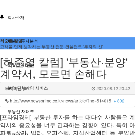
회사소개
허준열 칼럼
AI분양/투자분석
고객을 먼저 생각하는 부동산 전문 컨설턴트 ‘투자의 신’
[허준열 칼럼] '부동산·분양'
분양분석진단
계약서, 모르면 손해다
분양 단체계약 서비스
투자의신
0
2020.08.12 20:42
http://www.newsprime.co.kr/news/article/?no=514015
+ 892
부동산 재태크
[프라임경제] 부동산 투자를 하는 대다수 사람들은 계
약서의 중요성을 너무 간과하는 경향이 있다. 특히 아
파트, 상가, 빌라, 오피스텔, 지식산업센터 등 분양받
분쟁솔루션