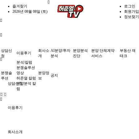
즐겨찾기
로그인
2026년 08월 08일 (토)
회원가입
정보찾기
상담신
회사소
AI분양/투자
분양분석
분양 단체계약
부동산 재
이용후기
청
개
분석
진단
서비스
태크
분석/칼럼
분쟁솔루션
분쟁솔
영상
분양정
공지
루션
허준열 칼럼
보
상담신청
분양분석 칼
럼
이용후기
회사소개