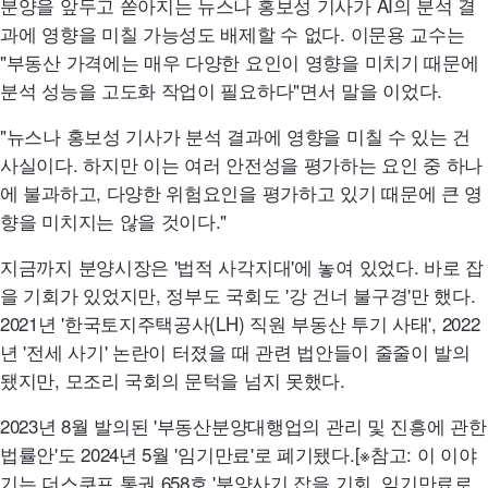
분양을 앞두고 쏟아지는 뉴스나 홍보성 기사가
AI
의 분석 결
과에 영향을 미칠 가능성도 배제할 수 없다. 이문용 교수는
"부동산 가격에는 매우 다양한 요인이 영향을 미치기 때문에
분석 성능을 고도화 작업이 필요하다"면서 말을 이었다.
"뉴스나 홍보성 기사가 분석 결과에 영향을 미칠 수 있는 건
사실이다. 하지만 이는 여러 안전성을 평가하는 요인 중 하나
에 불과하고, 다양한 위험요인을 평가하고 있기 때문에 큰 영
향을 미치지는 않을 것이다."
지금까지 분양시장은 '법적 사각지대'에 놓여 있었다. 바로 잡
을 기회가 있었지만, 정부도 국회도 '강 건너 불구경'만 했다.
2021년 '한국토지주택공사(
LH
) 직원 부동산 투기 사태
',
2022
년 '전세 사기' 논란이 터졌을 때 관련 법안들이 줄줄이 발의
됐지만, 모조리 국회의 문턱을 넘지 못했다.
2023년 8월 발의된 '부동산분양대행업의 관리 및 진흥에 관한
법률안'도 2024년 5월 '임기만료'로 폐기됐다.[※참고: 이 이야
기는 더스쿠프 통권 658호 '분양사기 잡을 기회, 임기만료로