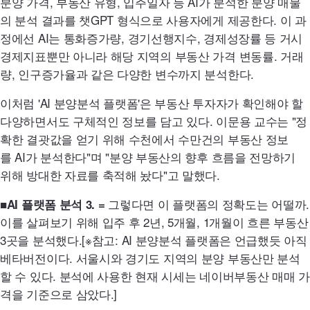
분양 가격, 부동산 유형, 입주일자 등
AI
가 분석한 분양 매물
의 분석 결과를 챗
GPT
형식으로 사용자에게 제공한다. 이 과
정에선
AI
는 통화증가량, 경기선행지수, 경제성장률 등 거시
경제지표뿐만 아니라 해당 지역의 부동산 가격 변동률. 거래
량, 인구증가율과 같은 다양한 변수까지 분석한다.
이처럼
'AI
분양분석 플랫폼'은 부동산 투자자가 확인해야 할
다양하면서도 구체적인 정보를 담고 있다. 이문용 교수는 "정
확한 결괏값을 얻기 위해 수천에서 수만건의 부동산 정보
를
AI
가 분석한다"며 "분양 부동산의 향후 흐름을 전망하기
위해 방대한 자료를 축적해 놨다"고 말했다.
그렇다면 이 플랫폼의 정확도는 어떨까.
■
AI
플랫폼 분석 3. =
이를 살펴보기 위해 입주 후 2년, 5개월, 1개월이 흐른 부동산
3곳을 분석했다.[※참고:
AI
분양분석 플랫폼은 언급했듯 아직
베타버전이다. 서울시와 경기도 지역의 분양 부동산만 분석
할 수 있다. 분석에 사용한 현재 시세는 네이버부동산 매매 가
격을 기준으로 삼았다.]