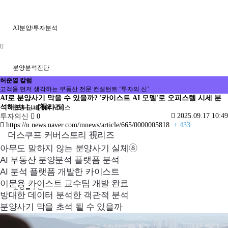
AI분양/투자분석
분양분석진단
허준열 칼럼
고객을 먼저 생각하는 부동산 전문 컨설턴트 ‘투자의 신’
AI로 분양사기 막을 수 있을까? '카이스트 AI 모델'로 오피스텔 시세 분
석해보니… [視리즈]
분양 단체계약 서비스
2025.09.17 10:49
투자의신
0
https://n.news.naver.com/mnews/article/665/0000005818
+ 433
더스쿠프 커버스토리 視리즈
아무도 말하지 않는 분양사기 실체➇
부동산 재태크
AI
부동산 분양분석 플랫폼 분석
AI
분석 플랫폼 개발한 카이스트
이문용 카이스트 교수팀 개발 완료
분쟁솔루션
방대한 데이터 분석한 객관적 분석
분양사기 막을 초석 될 수 있을까
분석/칼럼