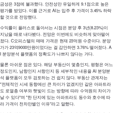
금성은 3점에 불과했다. 안전성만 유일하게 9.1점으로 높은
평가를 받았다. 이를 근거로
AI
는 입주 후 가격이 3.45% 하락
할 것으로 전망했다.
수익률이 플러스로 돌아서는 시점은 분양 후 3년(8.23%)이
지났을 때로 내다봤다. 전망은 이번에도 비슷하게 맞아떨어
졌다. C오피스텔의 매매 가격은 현재 23억원 수준이다. 분양
가가 23억9000만원이었다는 걸 감안하면 3.76% 떨어졌다.
A
I
분양분석 플랫폼의 정확도가 나쁘지 않다는 거다.
물론 아쉬운 점은 있다. 해당 부동산이 몇층인지, 평형은 어느
정도인지, 남향인지 서향인지 등 세부적인 내용을
AI
분양분
석 플랫폼이 모두 검토하는 건 쉽지 않다. 부동산 관계자는
"전체적인 시세 동향에선 큰 차이가 없겠지만 같은 아파트라
도 로열층 여부와 햇빛이 드는 방향에 따라 수억원의 차이가
날 수 있다"며 "한 단지에 있는 아파트라도 동수와 호수에 따
라 가격이 천차만별인 이유"라고 말했다.