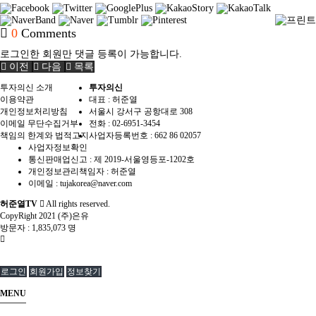
0
Comments
로그인한 회원만 댓글 등록이 가능합니다.
이전
다음
목록
투자의신 소개
투자의신
이용약관
대표 : 허준열
개인정보처리방침
서울시 강서구 공항대로 308
이메일 무단수집거부
전화 :
02-6951-3454
책임의 한계와 법적고지
사업자등록번호 :
662 86 02057
사업자정보확인
통신판매업신고 :
제 2019-서울영등포-1202호
개인정보관리책임자 : 허준열
이메일 :
tujakorea@naver.com
허준열TV
All rights reserved.
CopyRight 2021 (주)은유
방문자 :
1,835,073 명
로그인
회원가입
정보찾기
MENU