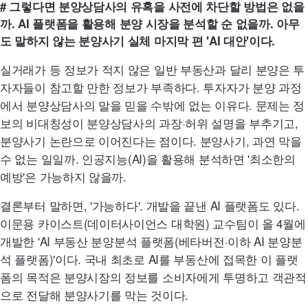
# 그렇다면 분양상담사의 유혹을 사전에 차단할 방법은 없을
까.
AI
플랫폼을 활용해 분양 시장을 분석할 순 없을까. 아무
도 말하지 않는 분양사기 실체 마지막 편
'AI
대안'이다.
실거래가 등 정보가 적지 않은 일반 부동산과 달리 분양은 투
자자들이 참고할 만한 정보가 부족하다. 투자자가 분양 과정
에서 분양상담사의 말을 믿을 수밖에 없는 이유다. 문제는 정
보의 비대칭성이 분양상담사의 과장·허위 설명을 부추기고,
분양사기 논란으로 이어진다는 점이다. 분양사기, 과연 막을
수 없는 일일까. 인공지능(
AI
)을 활용해 분석하면 '최소한의
예방'은 가능하지 않을까.
결론부터 말하면, '가능하다
'.
개발을 끝낸
AI
플랫폼도 있다.
이문용 카이스트(데이터사이언스 대학원) 교수팀이 올 4월에
개발한
'AI
부동산 분양분석 플랫폼(베타버전·이하
AI
분양분
석 플랫폼)'이다. 국내 최초로
AI
를 부동산에 접목한 이 플랫
폼의 목적은 분양시장의 정보를 소비자에게 투명하고 객관적
으로 전달해 분양사기를 막는 것이다.