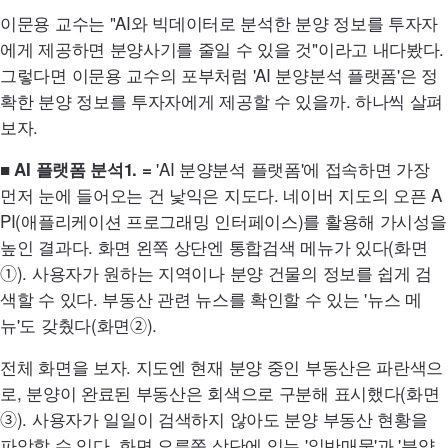
이문용 교수는 "
AI
와 빅데이터로 분석한 분양 정보를 투자자
에게 제공하면 분양사기를 줄일 수 있을 것"이라고 내다봤다.
그렇다면 이문용 교수의 포부처럼
'AI
분양분석 플랫폼'은 정
확한 분양 정보를 투자자에게 제공할 수 있을까. 하나씩 살펴
보자.
'AI
분양분석 플랫폼'에 접속하면 가장
■
AI
플랫폼 분석1. =
먼저 눈에 들어오는 건 낯익은 지도다. 네이버 지도의 오픈
A
PI
(애플리케이션 프로그래밍 인터페이스)를 활용해 가시성을
높인 결과다. 화면 왼쪽 상단엔 통합검색 메뉴가 있다(화면
➀). 사용자가 원하는 지역이나 분양 건물의 정보를 쉽게 검
색할 수 있다. 부동산 관련 뉴스를 확인할 수 있는 '뉴스 메
뉴'도 갖췄다(화면➁).
전체 화면을 보자. 지도엔 현재 분양 중인 부동산은 파란색으
로, 분양이 완료된 부동산은 회색으로 구분해 표시했다(화면
➂). 사용자가 일일이 검색하지 않아도 분양 부동산 현황을
파악할 수 있다. 화면 오른쪽 상단에 있는 '일반매물'과 '분양