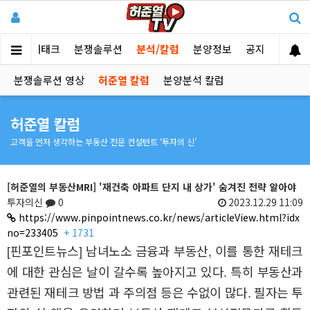
부동산 재태크
분쟁솔루션
분석/칼럼
분양정보
공지
분쟁솔루션 영상
허준열 칼럼
분양분석 칼럼
허준열 칼럼
고객을 먼저 생각하는 부동산 전문 컨설턴트 ‘투자의 신’
[허준열의 부동산MRI] '재건축 아파트 단지 내 상가' 숨겨진 전략 알아야
투자의신
0
2023.12.29 11:09
https://www.pinpointnews.co.kr/news/articleView.html?idx
no=233405
+ 1731
[핀포인트뉴스]
남녀노소 금융과 부동산, 이를 통한 재테크
에 대한 관심은 날이 갈수록 높아지고 있다. 특히 부동산과
관련된 재테크 방법 과 주의점 등은 수없이 많다. 필자는 투