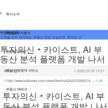
회사소개
허준열 칼럼
AI분양/투자분석
고객을 먼저 생각하는 부동산 전문 컨설턴트 ‘투자의 신’
투자의신‧카이스트, AI 부
분양분석진단
동산 분석 플랫폼 개발 나서
분양 단체계약 서비스
투자의신
0
2022.03.29 13:21
http://www.kukinews.com/newsView/kuk202203280074
+ 1136
부동산 재태크
투자의신‧카이스트, AI 부
동산 분석 플랫폼 개발 나서
분쟁솔루션