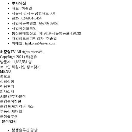
투자의신
대표 : 허준열
서울시 강서구 공항대로 308
전화 :
02-6951-3454
사업자등록번호 :
662 86 02057
사업자정보확인
통신판매업신고 :
제 2019-서울영등포-1202호
개인정보관리책임자 : 허준열
이메일 :
tujakorea@naver.com
허준열TV
All rights reserved.
CopyRight 2021 (주)은유
방문자 :
1,832,551 명
로그인
회원가입
정보찾기
MENU
홈으로
상담신청
이용후기
회사소개
AI분양/투자분석
분양분석진단
분양 단체계약 서비스
부동산 재태크
분쟁솔루션
분석/칼럼
분쟁솔루션 영상