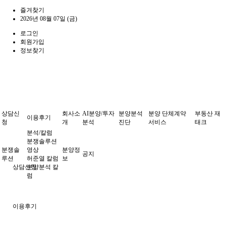
즐겨찾기
2026년 08월 07일 (금)
로그인
회원가입
정보찾기
상담신
회사소
AI분양/투자
분양분석
분양 단체계약
부동산 재
이용후기
청
개
분석
진단
서비스
태크
분석/칼럼
분쟁솔루션
분쟁솔
영상
분양정
공지
루션
허준열 칼럼
보
상담신청
분양분석 칼
럼
이용후기