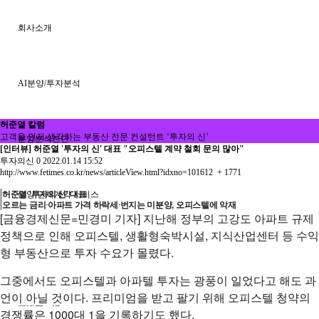
회사소개
AI분양/투자분석
허준열 칼럼
고객을 먼저 생각하는 부동산 전문 컨설턴트 ‘투자의 신’
분양분석진단
[인터뷰] 허준열 '투자의 신' 대표 "오피스텔 계약 철회 문의 많아"
투자의신
0
2022.01.14 15:52
http://www.fetimes.co.kr/news/articleView.html?idxno=101612
+ 1771
허준열 '투자의 신' 대표
분양 단체계약 서비스
오르는 금리‧아파트 가격 하락세‧번지는 미분양, 오피스텔에 악재
[금융경제신문=민경미 기자] 지난해 정부의 고강도 아파트 규제
정책으로 인해 오피스텔, 생활형숙박시설, 지식산업센터 등 수익
형 부동산으로 투자 수요가 몰렸다.
부동산 재태크
그중에서도 오피스텔과 아파텔 투자는 광풍이 일었다고 해도 과
언이 아닐 것이다. 프리미엄을 받고 팔기 위해 오피스텔 청약의
분쟁솔루션
경쟁률은 1000대 1을 기록하기도 했다.