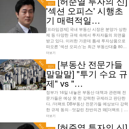
[허준열 투자의 신]
Hot
인기
'섹션 오피스' 시행초
기 매력적일…
[프라임경제] 국내 부동산 시장은 분양가 상한
제 등 다양한 규제 속에서 투자자들의 외면을
받고 있다. 이러한 가운데 틈새 투자상품으로
떠오른 '섹션 오피스'는 최근 부동산대출 80…
더보기
[부동산 전문가들
Hot
인기
말말말] "투기 수요 규
제" vs "…
정부가 16일 내놓은 부동산 대책과 관련해 전
문가들은 예상 못 한 강력한 규제라고 판단한
다. /더팩트 DB부동산 전문가들 예상보다 강력
한 규제 동의···엇갈린 찬반의견 왜[더팩트｜…
더보기
[허준열 투자의 신]
Hot