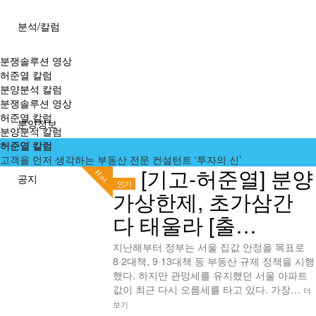
분석/칼럼
분쟁솔루션 영상
허준열 칼럼
분양분석 칼럼
분쟁솔루션 영상
허준열 칼럼
분양정보
분양분석 칼럼
허준열 칼럼
고객을 먼저 생각하는 부동산 전문 컨설턴트 ‘투자의 신’
[기고-허준열] 분양
Hot
공지
인기
가상한제, 초가삼간
다 태울라 [출…
지난해부터 정부는 서울 집값 안정을 목표로
8·2대책, 9·13대책 등 부동산 규제 정책을 시행
했다. 하지만 관망세를 유지했던 서울 아파트
값이 최근 다시 오름세를 타고 있다. 가장…
더
보기