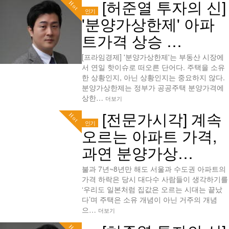
[허준열 투자의 신]
Hot
인기
'분양가상한제' 아파
트가격 상승 …
[프라임경제] '분양가상한제'는 부동산 시장에
서 연일 핫이슈로 떠오른 단어다. 주택을 소유
한 상황인지, 아닌 상황인지는 중요하지 않다.
분양가상한제는 정부가 공공주택 분양가격에
상한…
더보기
[전문가시각] 계속
Hot
인기
오르는 아파트 가격,
과연 분양가상…
불과 7년~8년만 해도 서울과 수도권 아파트의
가격 하락은 당시 대다수 사람들이 생각하기를
‘우리도 일본처럼 집값은 오르는 시대는 끝났
다’며 주택은 소유 개념이 아닌 거주의 개념
으…
더보기