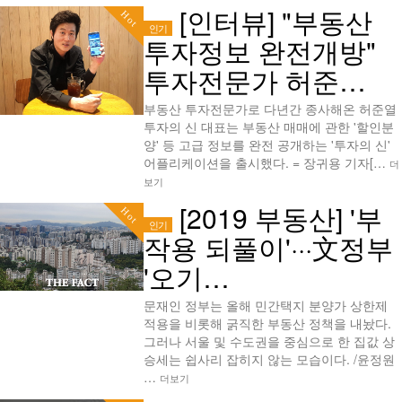
[인터뷰] "부동산
Hot
인기
투자정보 완전개방"
투자전문가 허준…
부동산 투자전문가로 다년간 종사해온 허준열
투자의 신 대표는 부동산 매매에 관한 '할인분
양' 등 고급 정보를 완전 공개하는 '투자의 신'
어플리케이션을 출시했다. = 장귀용 기자[…
더
보기
[2019 부동산] '부
Hot
인기
작용 되풀이'···文정부
'오기…
문재인 정부는 올해 민간택지 분양가 상한제
적용을 비롯해 굵직한 부동산 정책을 내놨다.
그러나 서울 및 수도권을 중심으로 한 집값 상
승세는 쉽사리 잡히지 않는 모습이다. /윤정원
…
더보기