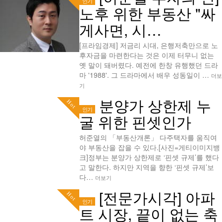
인기
노후 위한 부동산 "싸
게사면, 시…
[프라임경제] 저금리 시대, 은행저축만으로 노
후자금을 마련한다는 것은 이제 터무니 없는
옛 말이 돼버렸다. 예전에 한창 유행했던 드라
마 '1988'. 그 드라마에서 배우 성동일이 …
더보
기
분양가 상한제 누
Hot
인기
굴 위한 핀셋인가
허준열의 「부동산개론」 다주택자를 움직여
야 부동산을 잡을 수 있다.[사진=게티이미지뱅
크]정부는 분양가 상한제로 ‘핀셋 규제’를 했다
고 말한다. 하지만 지역을 향한 ‘핀셋 규제’보
다…
더보기
[전문가시각] 아파
Hot
인기
트 시장, 끝이 없는 축