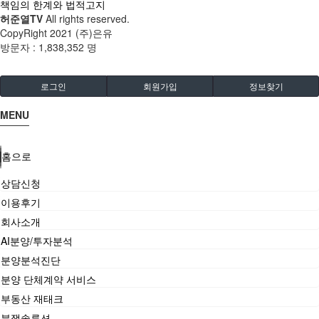
책임의 한계와 법적고지
허준열TV
All rights reserved.
CopyRight 2021 (주)은유
방문자 :
1,838,352 명
로그인
회원가입
정보찾기
MENU
홈으로
상담신청
이용후기
회사소개
AI분양/투자분석
분양분석진단
분양 단체계약 서비스
부동산 재태크
분쟁솔루션