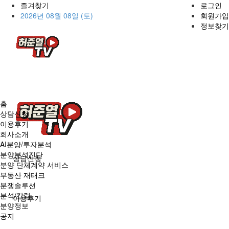
즐겨찾기
로그인
2026년 08월 08일 (토)
회원가입
정보찾기
홈
상담신청
이용후기
회사소개
AI분양/투자분석
분양분석진단
상담신청
분양 단체계약 서비스
부동산 재태크
분쟁솔루션
분석/칼럼
이용후기
분양정보
공지