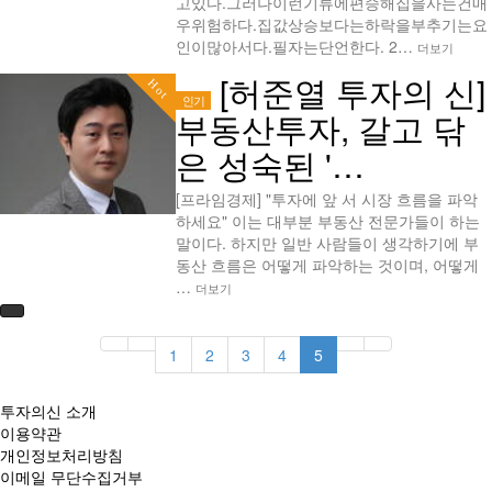
고있다.그러나이런기류에편승해집을사는건매
우위험하다.집값상승보다는하락을부추기는요
인이많아서다.필자는단언한다. 2…
더보기
[허준열 투자의 신]
Hot
인기
부동산투자, 갈고 닦
은 성숙된 '…
[프라임경제] "투자에 앞 서 시장 흐름을 파악
하세요" 이는 대부분 부동산 전문가들이 하는
말이다. 하지만 일반 사람들이 생각하기에 부
동산 흐름은 어떻게 파악하는 것이며, 어떻게
…
더보기
1
2
3
4
5
투자의신 소개
이용약관
개인정보처리방침
이메일 무단수집거부