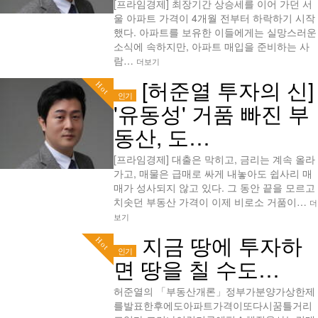
[프라임경제] 최장기간 상승세를 이어 가던 서
울 아파트 가격이 4개월 전부터 하락하기 시작
했다. 아파트를 보유한 이들에게는 실망스러운
소식에 속하지만, 아파트 매입을 준비하는 사
람…
더보기
[허준열 투자의 신]
Hot
인기
'유동성' 거품 빠진 부
동산, 도…
[프라임경제] 대출은 막히고, 금리는 계속 올라
가고, 매물은 급매로 싸게 내놓아도 쉽사리 매
매가 성사되지 않고 있다. 그 동안 끝을 모르고
치솟던 부동산 가격이 이제 비로소 거품이…
더
보기
지금 땅에 투자하
Hot
인기
면 땅을 칠 수도…
허준열의 「부동산개론」정부가분양가상한제
를발표한후에도아파트가격이또다시꿈틀거리