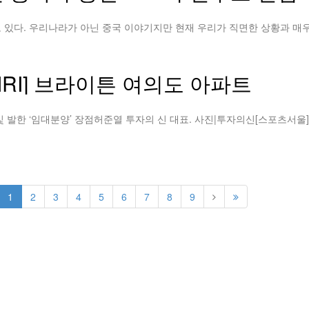
RI] 브라이튼 여의도 아파트
1
2
3
4
5
6
7
8
9