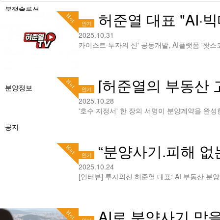
분쟁솔루션
허준열 대표 "AI·
Hot
인기
2025.10.31
분석/칼럼
[허준열의 부동산 고
Hot
분양정보
인기
2025.10.28
공지
“분양사기.피해 없는
Hot
인기
2025.10.24
AI로 분양사기 막을 수 
Hot