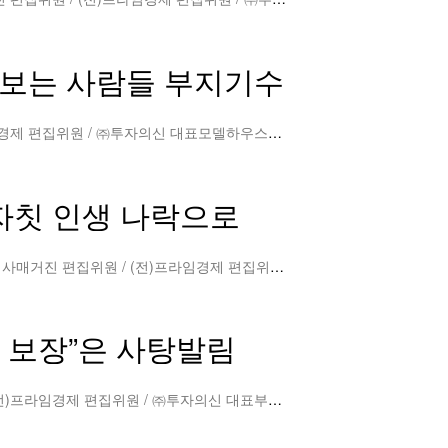
패 보는 사람들 부지기수
10억짜리 오피스텔 분양받고 잔금 낼 수 없는 처지?허준열 부동산 전문 칼럼니스트 / 시사매거진 편집위원 / (전)프라임경제 편집위원 / ㈜투자의신 대표모델하우스에 갔다가 분양상담…
더보기
 자칫 인생 나락으로
프리미엄 붙여 전매해주겠다는 말에 아버지 사망보험금으로 분양계약…악몽의 시작허준열 부동산 전문 칼럼니스트 / 시사매거진 편집위원 / (전)프라임경제 편집위원 / ㈜투자의신 대표초보…
 보장”은 사탕발림
허위설명에 혹해 분양계약까지 부지기수, 돌다리도 두드려야허준열 부동산 전문 칼럼니스트 / 시사매거진 편집위원 / (전)프라임경제 편집위원 / ㈜투자의신 대표부동산 시장의 급성장과 …
더보