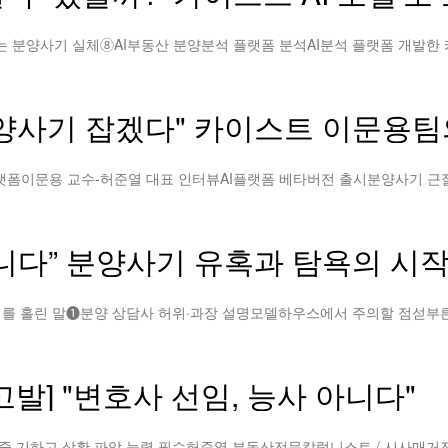
분양사기 잡겠다" 카이스트 이문용팀
니다” 분양사기 유혹과 탐욕의 시
발] "변호사 선임, 능사 아니다"