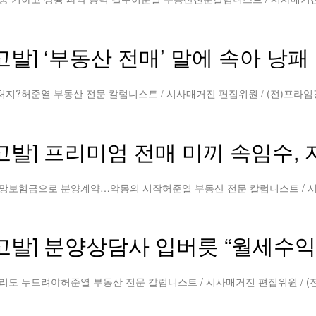
발] ‘부동산 전매’ 말에 속아 낭
고발] 프리미엄 전매 미끼 속임수,
고발] 분양상담사 입버릇 “월세수익