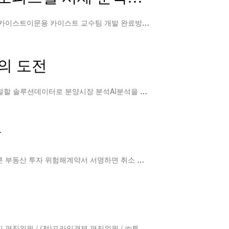
더스쿠프 커버스토리 視리즈아무도 말하지 않는 분양사기 실체➇AI부동산 분양분석 플랫폼 분석AI분석 플랫폼 개발한 카이스트이문용 카이스트 교수팀 개발 완료방대한 데이터 분석한 객관적…
의 도전
더스쿠프 와이드 인터뷰AI부동산 분양분석 플랫폼이문용 교수-허준열 대표 인터뷰AI플랫폼 베타버전 출시분양사기 근절할 솔루션데이터로 분양시장 분석AI분석을 수치화해 제시부동산 가치 …
작
허준열의 분양사기 꼬리물기 1편주부 최경미씨를 홀린 말❶분양 상담사 허위·과장 설명모델하우스에서 주의할 점섣부른 부동산 투자 위험해계약서 서명하면 취소 어려워수익형 부동산에 투자할…
문제 파악 우선해야 분양 계약해지…신중에 신중 기하고 상황 파악 능력 필수허준열 부동산전문칼럼니스트 / 시사매거진 편집위원 / (전)프라임경제 편집위원 / ㈜투자의신 대표 [시사매…
더보기