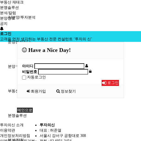
부동산 재태크
분쟁솔루션
분석/칼럼
AI분양/투자분석
분양정보
공지
로그인
고객을 먼저 생각하는 부동산 전문 컨설턴트 ‘투자의 신’
분양분석진단
Have a Nice Day!
아이디
분양 단체계약 서비스
비밀번호
자동로그인
로그인
부동산 재태크
회원가입
정보찾기
메인으로
분쟁솔루션
투자의신 소개
투자의신
이용약관
대표 : 허준열
개인정보처리방침
서울시 강서구 공항대로 308
분석/칼럼