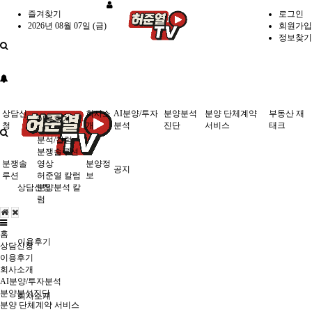
즐겨찾기
로그인
2026년 08월 07일 (금)
회원가입
정보찾기
상담신
회사소
AI분양/투자
분양분석
분양 단체계약
부동산 재
이용후기
청
개
분석
진단
서비스
태크
분석/칼럼
분쟁솔루션
분쟁솔
영상
분양정
공지
루션
허준열 칼럼
보
상담신청
분양분석 칼
럼
홈
이용후기
상담신청
이용후기
회사소개
AI분양/투자분석
분양분석진단
회사소개
분양 단체계약 서비스