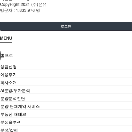
CopyRight 2021 (주)은유
방문자 :
1,833,976 명
로그인
MENU
홈으로
상담신청
이용후기
회사소개
AI분양/투자분석
분양분석진단
분양 단체계약 서비스
부동산 재태크
분쟁솔루션
분석/칼럼