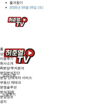
즐겨찾기
2026년 08월 08일 (토)
홈
상담신청
이용후기
회사소개
AI분양/투자분석
분양분석진단
상담신청
분양 단체계약 서비스
부동산 재태크
분쟁솔루션
분석/칼럼
이용후기
분양정보
공지